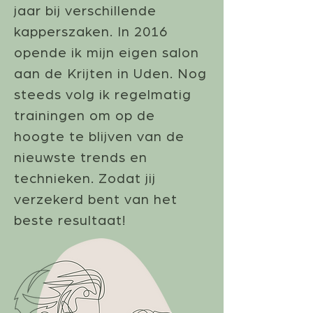
jaar bij verschillende
kapperszaken. In 2016
opende ik mijn eigen salon
aan de Krijten in Uden. Nog
steeds volg ik regelmatig
trainingen om op de
hoogte te blijven van de
nieuwste trends en
technieken. Zodat jij
verzekerd bent van het
beste resultaat!