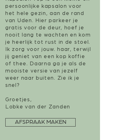
persoonlijke kapsalon voor
het hele gezin, aan de rand
van Uden. Hier parkeer je
gratis voor de deur, hoef je
nooit lang te wachten en kom
je heerlijk tot rust in de stoel.
Ik zorg voor jouw. haar, terwijl
jij geniet van een kop koffie
of thee. Daarna ga je als de
mooiste versie van jezelf
weer naar buiten. Zie ik je
snel?
Groetjes,
Lobke van der Zanden
AFSPRAAK MAKEN