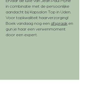
Ervaar de luxe van Jean Paul Mynè
in combinatie met de persoonlijke
aandacht bij Kapsalon Top in Uden.
Voor topkwaliteit haarverzorging!
Boek vandaag nog een
afspraak
en
gun je haar een verwenmoment
door een expert.